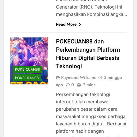
adalah Random Number
Generator (RNG). Teknologi ini
menghasilkan kombinasi angka…
Read More
POKECUAN88 dan
Perkembangan Platform
Hiburan Digital Berbasis
Teknologi
POKE CUAN88
Raymond Williams
3 minggu
POKECUAN88
ago
0
2 mins
Perkembangan teknologi
internet telah membawa
perubahan besar dalam cara
masyarakat mengakses berbagai
layanan hiburan digital. Berbagai
platform hadir dengan