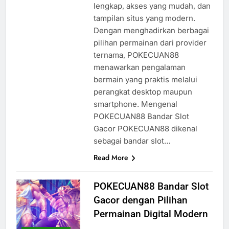
berkat koleksi permainan yang
lengkap, akses yang mudah, dan
tampilan situs yang modern.
Dengan menghadirkan berbagai
pilihan permainan dari provider
ternama, POKECUAN88
menawarkan pengalaman
bermain yang praktis melalui
perangkat desktop maupun
smartphone. Mengenal
POKECUAN88 Bandar Slot
Gacor POKECUAN88 dikenal
sebagai bandar slot…
Read More
POKECUAN88 Bandar Slot
Gacor dengan Pilihan
Permainan Digital Modern