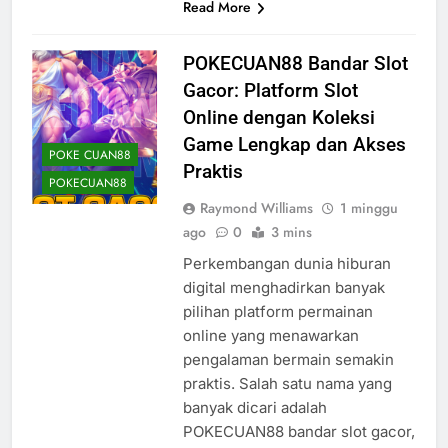
Read More
POKECUAN88 Bandar Slot
Gacor: Platform Slot
Online dengan Koleksi
Game Lengkap dan Akses
POKE CUAN88
Praktis
POKECUAN88
Raymond Williams
1 minggu
ago
0
3 mins
Perkembangan dunia hiburan
digital menghadirkan banyak
pilihan platform permainan
online yang menawarkan
pengalaman bermain semakin
praktis. Salah satu nama yang
banyak dicari adalah