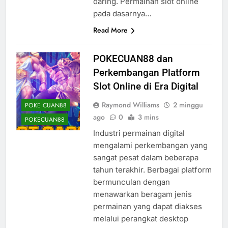
daring. Permainan slot online
pada dasarnya…
Read More
POKECUAN88 dan
Perkembangan Platform
Slot Online di Era Digital
Raymond Williams
2 minggu
POKE CUAN88
ago
0
3 mins
POKECUAN88
Industri permainan digital
mengalami perkembangan yang
sangat pesat dalam beberapa
tahun terakhir. Berbagai platform
bermunculan dengan
menawarkan beragam jenis
permainan yang dapat diakses
melalui perangkat desktop