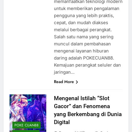
memanfaatkan teknologi modern
untuk memberikan pengalaman
pengguna yang lebih praktis,
cepat, dan mudah diakses
melalui berbagai perangkat.
Salah satu nama yang sering
muncul dalam pembahasan
mengenai layanan hiburan
daring adalah POKECUAN88.
Kemajuan perangkat seluler dan
jaringan…
Read More
Mengenal Istilah “Slot
Gacor” dan Fenomena
yang Berkembang di Dunia
Digital
POKE CUAN88