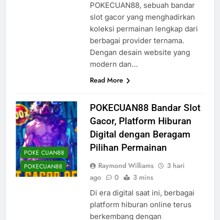
perbincangan adalah
POKECUAN88, sebuah bandar
slot gacor yang menghadirkan
koleksi permainan lengkap dari
berbagai provider ternama.
Dengan desain website yang
modern dan…
Read More
POKECUAN88 Bandar Slot
Gacor, Platform Hiburan
Digital dengan Beragam
Pilihan Permainan
POKE CUAN88
Raymond Williams
3 hari
POKECUAN88
ago
0
3 mins
Di era digital saat ini, berbagai
platform hiburan online terus