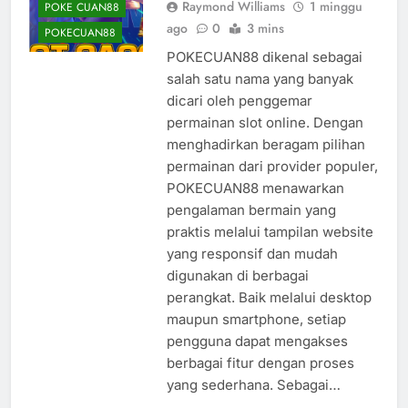
Raymond Williams
1 minggu
POKE CUAN88
ago
0
3 mins
POKECUAN88
POKECUAN88 dikenal sebagai
salah satu nama yang banyak
dicari oleh penggemar
permainan slot online. Dengan
menghadirkan beragam pilihan
permainan dari provider populer,
POKECUAN88 menawarkan
pengalaman bermain yang
praktis melalui tampilan website
yang responsif dan mudah
digunakan di berbagai
perangkat. Baik melalui desktop
maupun smartphone, setiap
pengguna dapat mengakses
berbagai fitur dengan proses
yang sederhana. Sebagai…