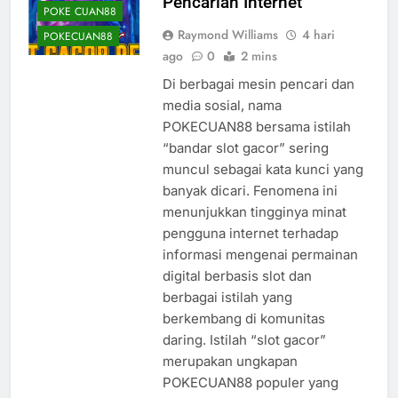
Pencarian Internet
POKE CUAN88
Raymond Williams
4 hari
POKECUAN88
ago
0
2 mins
Di berbagai mesin pencari dan
media sosial, nama
POKECUAN88 bersama istilah
“bandar slot gacor” sering
muncul sebagai kata kunci yang
banyak dicari. Fenomena ini
menunjukkan tingginya minat
pengguna internet terhadap
informasi mengenai permainan
digital berbasis slot dan
berbagai istilah yang
berkembang di komunitas
daring. Istilah “slot gacor”
merupakan ungkapan