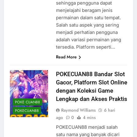
maupun perangkat seluler,
sehingga pengguna dapat
menjelajahi beragam jenis
permainan dalam satu tempat.
Salah satu aspek yang sering
menjadi perhatian pengguna
adalah variasi permainan yang
tersedia. Platform seperti…
Read More
POKECUAN88 Bandar Slot
Gacor, Platform Slot Online
dengan Koleksi Game
Lengkap dan Akses Praktis
POKE CUAN88
Raymond Williams
6 hari
POKECUAN88
ago
0
4 mins
POKECUAN88 menjadi salah