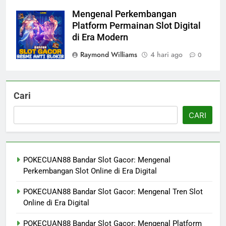
Mengenal Perkembangan
Pokecuan88
Platform Permainan Slot Digital
di Era Modern
Raymond Williams
4 hari ago
0
Cari
CARI
POKECUAN88 Bandar Slot Gacor: Mengenal
Perkembangan Slot Online di Era Digital
POKECUAN88 Bandar Slot Gacor: Mengenal Tren Slot
Online di Era Digital
POKECUAN88 Bandar Slot Gacor: Mengenal Platform