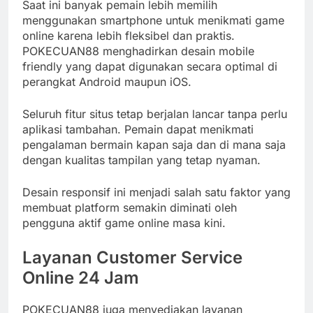
Saat ini banyak pemain lebih memilih
menggunakan smartphone untuk menikmati game
online karena lebih fleksibel dan praktis.
POKECUAN88 menghadirkan desain mobile
friendly yang dapat digunakan secara optimal di
perangkat Android maupun iOS.
Seluruh fitur situs tetap berjalan lancar tanpa perlu
aplikasi tambahan. Pemain dapat menikmati
pengalaman bermain kapan saja dan di mana saja
dengan kualitas tampilan yang tetap nyaman.
Desain responsif ini menjadi salah satu faktor yang
membuat platform semakin diminati oleh
pengguna aktif game online masa kini.
Layanan Customer Service
Online 24 Jam
POKECUAN88 juga menyediakan layanan