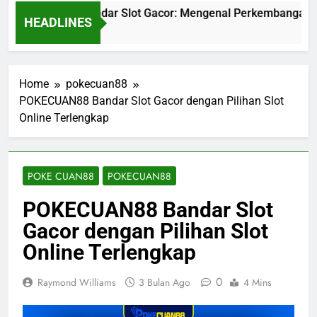
POKECUAN88 Bandar Slot Gacor: Mengenal Perkembangan Slot O
HEADLINES
15 Jam Ago
Home
pokecuan88
POKECUAN88 Bandar Slot Gacor dengan Pilihan Slot
Online Terlengkap
POKE CUAN88
POKECUAN88
POKECUAN88 Bandar Slot
Gacor dengan Pilihan Slot
Online Terlengkap
0
Raymond Williams
3 Bulan Ago
4 Mins