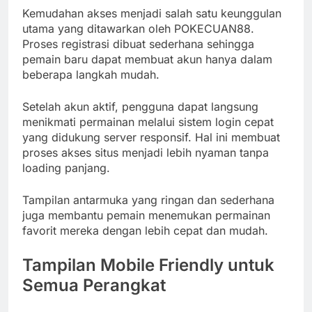
Kemudahan akses menjadi salah satu keunggulan
utama yang ditawarkan oleh POKECUAN88.
Proses registrasi dibuat sederhana sehingga
pemain baru dapat membuat akun hanya dalam
beberapa langkah mudah.
Setelah akun aktif, pengguna dapat langsung
menikmati permainan melalui sistem login cepat
yang didukung server responsif. Hal ini membuat
proses akses situs menjadi lebih nyaman tanpa
loading panjang.
Tampilan antarmuka yang ringan dan sederhana
juga membantu pemain menemukan permainan
favorit mereka dengan lebih cepat dan mudah.
Tampilan Mobile Friendly untuk
Semua Perangkat