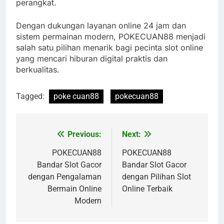
perangkat.
Dengan dukungan layanan online 24 jam dan
sistem permainan modern, POKECUAN88 menjadi
salah satu pilihan menarik bagi pecinta slot online
yang mencari hiburan digital praktis dan
berkualitas.
Tagged:
poke cuan88
pokecuan88
Previous:
Next:
Navigasi
pos
POKECUAN88
POKECUAN88
Bandar Slot Gacor
Bandar Slot Gacor
dengan Pengalaman
dengan Pilihan Slot
Bermain Online
Online Terbaik
Modern