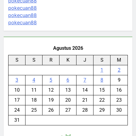
pokecuan88
pokecuan88
pokecuan88
pokecuan88
Agustus 2026
S
S
R
K
J
S
M
1
2
3
4
5
6
7
8
9
10
11
12
13
14
15
16
17
18
19
20
21
22
23
24
25
26
27
28
29
30
31