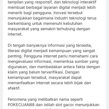
tampilan yang responsif, dan teknologi interaktif
membuat berbagai layanan digital menjadi lebih
menarik bagi pengguna. Inovasi tersebut
menunjukkan bagaimana industri teknologi terus
berkembang untuk memenuhi kebutuhan
masyarakat yang semakin terhubung dengan
internet.
Di tengah banyaknya informasi yang tersedia,
literasi digital menjadi kemampuan yang sangat
penting. Pengguna internet perlu memahami cara
mengevaluasi informasi, memeriksa sumber yang
digunakan, dan membedakan antara fakta dengan
klaim yang belum terverifikasi. Dengan
kemampuan tersebut, masyarakat dapat
memanfaatkan internet secara lebih bijak dan
efektif.
Fenomena yang melibatkan nama seperti
POKECUAN88 dan istilah slot gacor menunjukkan