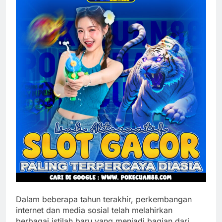
Dalam beberapa tahun terakhir, perkembangan
internet dan media sosial telah melahirkan
berbagai istilah baru yang menjadi bagian dari