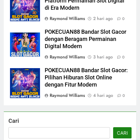
Platform Permainan Slot Digital
di Era Modern
Raymond Williams
2 hari ago
0
POKECUAN88 Bandar Slot Gacor
dengan Beragam Permainan
Digital Modern
Raymond Williams
3 hari ago
0
POKECUAN88 Bandar Slot Gacor:
Pokecuan88
Pilihan Hiburan Slot Online
dengan Fitur Modern
Raymond Williams
4 hari ago
0
Cari
CARI