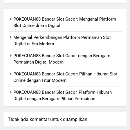
POKECUAN88 Bandar Slot Gacor: Mengenal Platform
Slot Online di Era Digital
Mengenal Perkembangan Platform Permainan Slot
Digital di Era Modern
POKECUAN88 Bandar Slot Gacor dengan Beragam
Permainan Digital Modern
POKECUAN88 Bandar Slot Gacor: Pilihan Hiburan Slot
Online dengan Fitur Modern
POKECUAN88 Bandar Slot Gacor, Platform Hiburan
Digital dengan Beragam Pilihan Permainan
Tidak ada komentar untuk ditampilkan.