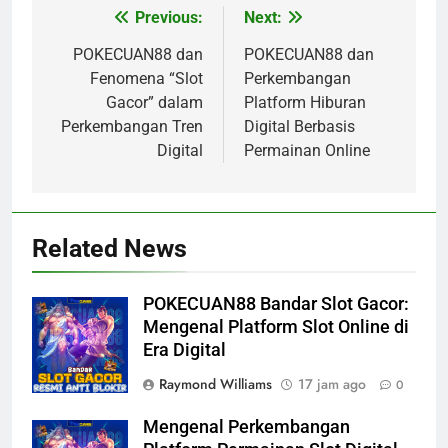
Previous:
Next:
Navigasi
pos
POKECUAN88 dan
POKECUAN88 dan
Fenomena “Slot
Perkembangan
Gacor” dalam
Platform Hiburan
Perkembangan Tren
Digital Berbasis
Digital
Permainan Online
Related News
POKECUAN88 Bandar Slot Gacor:
Pokecuan88
Mengenal Platform Slot Online di
Era Digital
Raymond Williams
17 jam ago
0
Mengenal Perkembangan
Pokecuan88