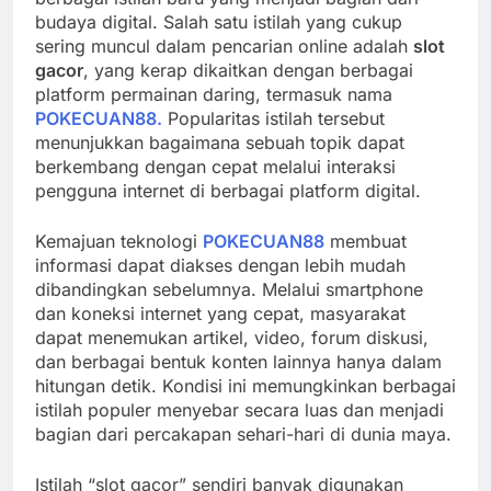
budaya digital. Salah satu istilah yang cukup
sering muncul dalam pencarian online adalah
slot
gacor
, yang kerap dikaitkan dengan berbagai
platform permainan daring, termasuk nama
POKECUAN88.
Popularitas istilah tersebut
menunjukkan bagaimana sebuah topik dapat
berkembang dengan cepat melalui interaksi
pengguna internet di berbagai platform digital.
Kemajuan teknologi
POKECUAN88
membuat
informasi dapat diakses dengan lebih mudah
dibandingkan sebelumnya. Melalui smartphone
dan koneksi internet yang cepat, masyarakat
dapat menemukan artikel, video, forum diskusi,
dan berbagai bentuk konten lainnya hanya dalam
hitungan detik. Kondisi ini memungkinkan berbagai
istilah populer menyebar secara luas dan menjadi
bagian dari percakapan sehari-hari di dunia maya.
Istilah “slot gacor” sendiri banyak digunakan