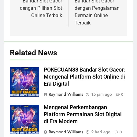
Bandar Slot Gacor
Bandar Slot Gacor
dengan Pilihan Slot
dengan Pengalaman
Online Terbaik
Bermain Online
Terbaik
Related News
POKECUAN88 Bandar Slot Gacor:
Pokecuan88
Mengenal Platform Slot Online di
Era Digital
Raymond Williams
15 jam ago
0
Mengenal Perkembangan
Pokecuan88
Platform Permainan Slot Digital
di Era Modern
Raymond Williams
2 hari ago
0