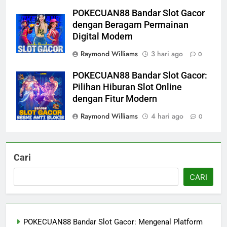
POKECUAN88 Bandar Slot Gacor
dengan Beragam Permainan
Digital Modern
Raymond Williams
3 hari ago
0
POKECUAN88 Bandar Slot Gacor:
Pokecuan88
Pilihan Hiburan Slot Online
dengan Fitur Modern
Raymond Williams
4 hari ago
0
Cari
CARI
POKECUAN88 Bandar Slot Gacor: Mengenal Platform