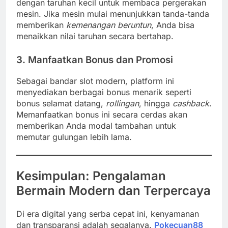
dengan taruhan kecil untuk membaca pergerakan
mesin. Jika mesin mulai menunjukkan tanda-tanda
memberikan
kemenangan beruntun
, Anda bisa
menaikkan nilai taruhan secara bertahap.
3. Manfaatkan Bonus dan Promosi
Sebagai bandar slot modern, platform ini
menyediakan berbagai bonus menarik seperti
bonus selamat datang,
rollingan
, hingga
cashback
.
Memanfaatkan bonus ini secara cerdas akan
memberikan Anda modal tambahan untuk
memutar gulungan lebih lama.
Kesimpulan: Pengalaman
Bermain Modern dan Terpercaya
Di era digital yang serba cepat ini, kenyamanan
dan transparansi adalah segalanya.
Pokecuan88