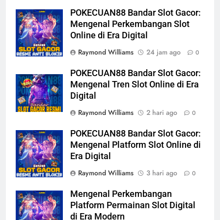
POKECUAN88 Bandar Slot Gacor:
Pokecuan88
Mengenal Perkembangan Slot
Online di Era Digital
Raymond Williams
24 jam ago
0
POKECUAN88 Bandar Slot Gacor:
Mengenal Tren Slot Online di Era
Digital
Raymond Williams
2 hari ago
0
POKECUAN88 Bandar Slot Gacor:
Pokecuan88
Mengenal Platform Slot Online di
Era Digital
Raymond Williams
3 hari ago
0
Mengenal Perkembangan
Pokecuan88
Platform Permainan Slot Digital
di Era Modern