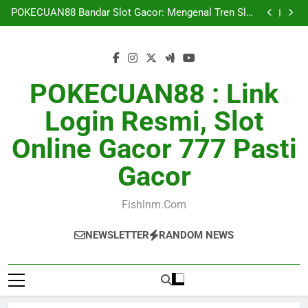
POKECUAN88 Bandar Slot Gacor: Mengenal
Skip
Perkembangan Slot Online di Era Digital
POKECUAN88 Bandar Slot Gacor: Mengenal Tren Slot
to
Online di Era Digital
POKECUAN88 Bandar Slot Gacor: Mengenal Platform
Slot Online di Era Digital
Mengenal Perkembangan Platform Permainan Slot
content
Digital di Era Modern
POKECUAN88 Bandar Slot Gacor: Mengenal
Perkembangan Slot Online di Era Digital
POKECUAN88 Bandar Slot Gacor: Mengenal Tren Slot
Online di Era Digital
POKECUAN88 Bandar Slot Gacor: Mengenal Platform
POKECUAN88 : Link
Slot Online di Era Digital
Mengenal Perkembangan Platform Permainan Slot
Digital di Era Modern
Login Resmi, Slot
Online Gacor 777 Pasti
Gacor
Fishlnm.com
NEWSLETTER
RANDOM NEWS