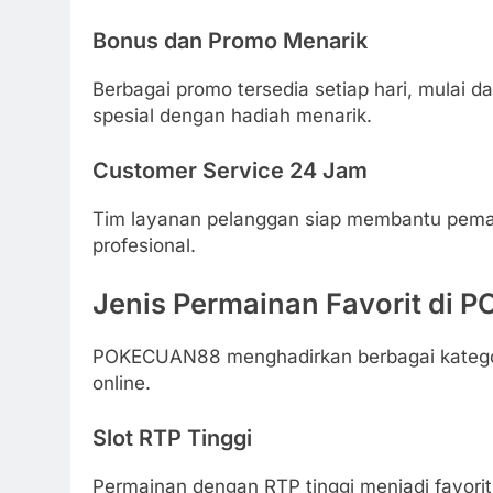
Bonus dan Promo Menarik
Berbagai promo tersedia setiap hari, mulai 
spesial dengan hadiah menarik.
Customer Service 24 Jam
Tim layanan pelanggan siap membantu pemai
profesional.
Jenis Permainan Favorit di
POKECUAN88 menghadirkan berbagai kategori
online.
Slot RTP Tinggi
Permainan dengan RTP tinggi menjadi favorit