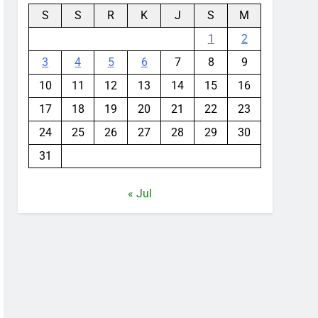
S
S
R
K
J
S
M
1
2
3
4
5
6
7
8
9
10
11
12
13
14
15
16
17
18
19
20
21
22
23
24
25
26
27
28
29
30
31
« Jul