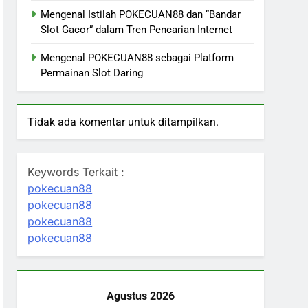
Mengenal Istilah POKECUAN88 dan “Bandar
Slot Gacor” dalam Tren Pencarian Internet
Mengenal POKECUAN88 sebagai Platform
Permainan Slot Daring
Tidak ada komentar untuk ditampilkan.
Keywords Terkait :
pokecuan88
pokecuan88
pokecuan88
pokecuan88
Agustus 2026