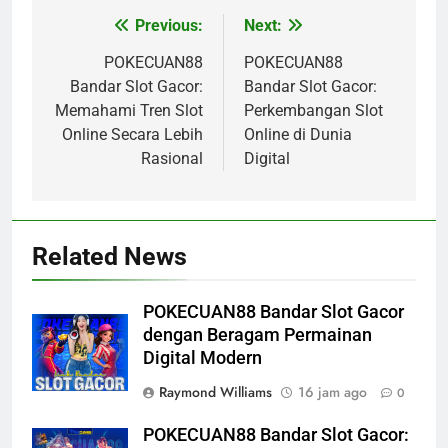
Previous:
Next:
Navigasi
pos
POKECUAN88
POKECUAN88
Bandar Slot Gacor:
Bandar Slot Gacor:
Memahami Tren Slot
Perkembangan Slot
Online Secara Lebih
Online di Dunia
Rasional
Digital
Related News
POKECUAN88 Bandar Slot Gacor
dengan Beragam Permainan
Digital Modern
Raymond Williams
16 jam ago
0
POKECUAN88 Bandar Slot Gacor:
Pokecuan88