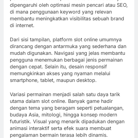
dipengaruhi oleh optimasi mesin pencari atau SEO,
di mana penggunaan keyword yang relevan
membantu meningkatkan visibilitas sebuah brand
di internet.
Dari sisi tampilan, platform slot online umumnya
dirancang dengan antarmuka yang sederhana dan
mudah digunakan. Navigasi yang jelas membantu
pengguna menemukan berbagai jenis permainan
dengan cepat. Selain itu, desain responsif
memungkinkan akses yang nyaman melalui
smartphone, tablet, maupun desktop.
Variasi permainan menjadi salah satu daya tarik
utama dalam slot online. Banyak game hadir
dengan tema yang beragam seperti petualangan,
budaya Asia, mitologi, hingga konsep modern
futuristik. Visual yang menarik dipadukan dengan
animasi interaktif serta efek suara membuat
pengalaman bermain terasa lebih dinamis.