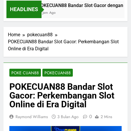
POKECUAN88 Bandar Slot Gacor dengan Bera
HEADLINES
16 Jam Ago
Home
pokecuan88
POKECUAN88 Bandar Slot Gacor: Perkembangan Slot
Online di Era Digital
POKE CUAN88
POKECUAN88
POKECUAN88 Bandar Slot
Gacor: Perkembangan Slot
Online di Era Digital
0
Raymond Williams
3 Bulan Ago
2 Mins