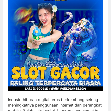
Industri hiburan digital terus berkembang seiring
meningkatnya penggunaan internet dan perangkat
mobile. Salah satu bentuk hiburan yang semakin