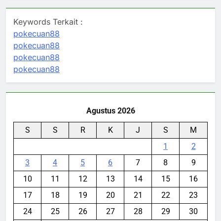
Keywords Terkait :
pokecuan88
pokecuan88
pokecuan88
pokecuan88
Agustus 2026
S
S
R
K
J
S
M
1
2
3
4
5
6
7
8
9
10
11
12
13
14
15
16
17
18
19
20
21
22
23
24
25
26
27
28
29
30