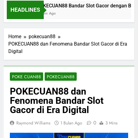
POKECUAN88 Bandar Slot Gacor dengan Beraga
HEADLINES
12 Jam Ago
Home
pokecuan88
POKECUAN88 dan Fenomena Bandar Slot Gacor di Era
Digital
POKE CUAN88
POKECUAN88
POKECUAN88 dan
Fenomena Bandar Slot
Gacor di Era Digital
0
Raymond Williams
1 Bulan Ago
3 Mins