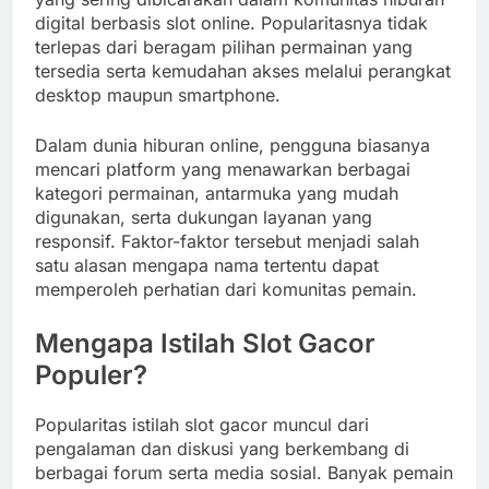
digital berbasis slot online. Popularitasnya tidak
terlepas dari beragam pilihan permainan yang
tersedia serta kemudahan akses melalui perangkat
desktop maupun smartphone.
Dalam dunia hiburan online, pengguna biasanya
mencari platform yang menawarkan berbagai
kategori permainan, antarmuka yang mudah
digunakan, serta dukungan layanan yang
responsif. Faktor-faktor tersebut menjadi salah
satu alasan mengapa nama tertentu dapat
memperoleh perhatian dari komunitas pemain.
Mengapa Istilah Slot Gacor
Populer?
Popularitas istilah slot gacor muncul dari
pengalaman dan diskusi yang berkembang di
berbagai forum serta media sosial. Banyak pemain