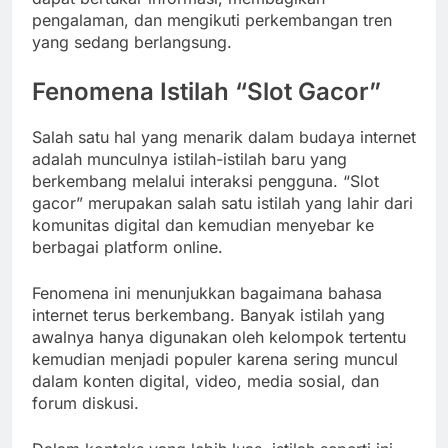
pengalaman, dan mengikuti perkembangan tren
yang sedang berlangsung.
Fenomena Istilah “Slot Gacor”
Salah satu hal yang menarik dalam budaya internet
adalah munculnya istilah-istilah baru yang
berkembang melalui interaksi pengguna. “Slot
gacor” merupakan salah satu istilah yang lahir dari
komunitas digital dan kemudian menyebar ke
berbagai platform online.
Fenomena ini menunjukkan bagaimana bahasa
internet terus berkembang. Banyak istilah yang
awalnya hanya digunakan oleh kelompok tertentu
kemudian menjadi populer karena sering muncul
dalam konten digital, video, media sosial, dan
forum diskusi.