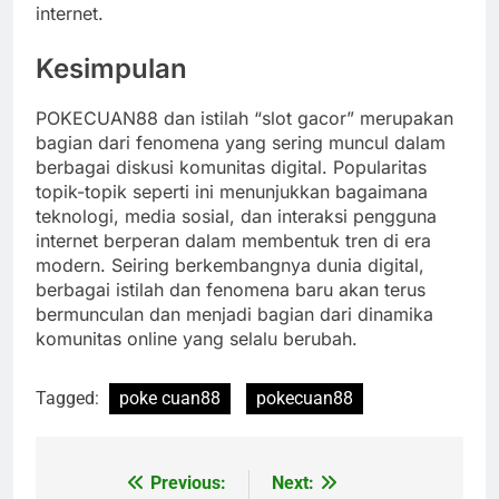
internet.
Kesimpulan
POKECUAN88 dan istilah “slot gacor” merupakan
bagian dari fenomena yang sering muncul dalam
berbagai diskusi komunitas digital. Popularitas
topik-topik seperti ini menunjukkan bagaimana
teknologi, media sosial, dan interaksi pengguna
internet berperan dalam membentuk tren di era
modern. Seiring berkembangnya dunia digital,
berbagai istilah dan fenomena baru akan terus
bermunculan dan menjadi bagian dari dinamika
komunitas online yang selalu berubah.
Tagged:
poke cuan88
pokecuan88
Previous:
Next:
Navigasi