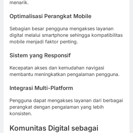
menarik.
Optimalisasi Perangkat Mobile
Sebagian besar pengguna mengakses layanan
digital melalui smartphone sehingga kompatibilitas
mobile menjadi faktor penting.
Sistem yang Responsif
Kecepatan akses dan kemudahan navigasi
membantu meningkatkan pengalaman pengguna.
Integrasi Multi-Platform
Pengguna dapat mengakses layanan dari berbagai
perangkat dengan pengalaman yang lebih
konsisten.
Komunitas Digital sebagai