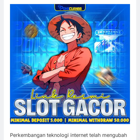
Perkembangan teknologi internet telah mengubah