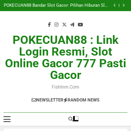
POKECUAN88 Bandar Slot Gacor dengan Beragam
Skip
Permainan Digital Modern
POKECUAN88 Bandar Slot Gacor: Pilihan Hiburan Slot
to
Online dengan Fitur Modern
POKECUAN88 Bandar Slot Gacor, Platform Hiburan
Digital dengan Beragam Pilihan Permainan
Mengenal Istilah POKECUAN88 dan “Bandar Slot
content
Gacor” dalam Tren Pencarian Internet
POKECUAN88 Bandar Slot Gacor dengan Beragam
Permainan Digital Modern
POKECUAN88 Bandar Slot Gacor: Pilihan Hiburan Slot
Online dengan Fitur Modern
POKECUAN88 Bandar Slot Gacor, Platform Hiburan
POKECUAN88 : Link
Digital dengan Beragam Pilihan Permainan
Mengenal Istilah POKECUAN88 dan “Bandar Slot
Gacor” dalam Tren Pencarian Internet
Login Resmi, Slot
Online Gacor 777 Pasti
Gacor
Fishlnm.com
NEWSLETTER
RANDOM NEWS