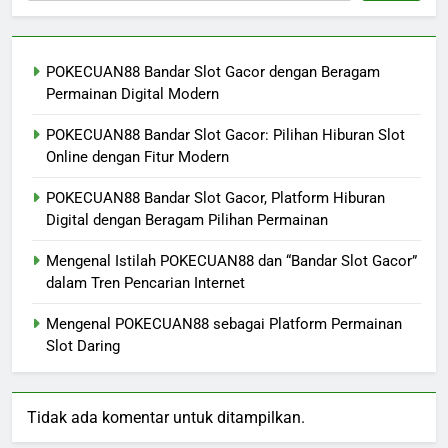
POKECUAN88 Bandar Slot Gacor dengan Beragam
Permainan Digital Modern
POKECUAN88 Bandar Slot Gacor: Pilihan Hiburan Slot
Online dengan Fitur Modern
POKECUAN88 Bandar Slot Gacor, Platform Hiburan
Digital dengan Beragam Pilihan Permainan
Mengenal Istilah POKECUAN88 dan “Bandar Slot Gacor”
dalam Tren Pencarian Internet
Mengenal POKECUAN88 sebagai Platform Permainan
Slot Daring
Tidak ada komentar untuk ditampilkan.