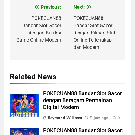
Previous:
Next:
Navigasi
pos
POKECUAN88
POKECUAN88
Bandar Slot Gacor
Bandar Slot Gacor
dengan Koleksi
dengan Pilihan Slot
Game Online Modern
Online Terlengkap
dan Modern
Related News
POKECUAN88 Bandar Slot Gacor
dengan Beragam Permainan
Digital Modern
Raymond Williams
9 jam ago
0
POKECUAN88 Bandar Slot Gacor:
Pokecuan88