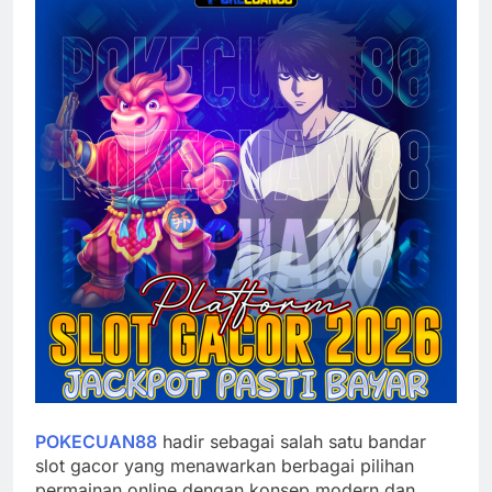
POKECUAN88
hadir sebagai salah satu bandar
slot gacor yang menawarkan berbagai pilihan
permainan online dengan konsep modern dan