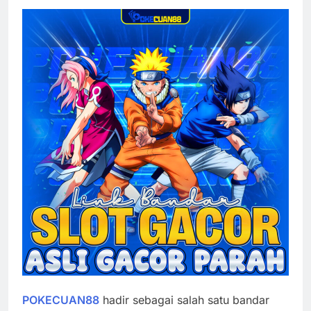
POKECUAN88
hadir sebagai salah satu bandar