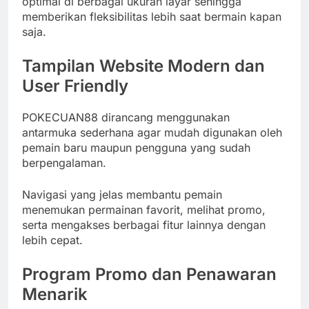
optimal di berbagai ukuran layar sehingga
memberikan fleksibilitas lebih saat bermain kapan
saja.
Tampilan Website Modern dan
User Friendly
POKECUAN88 dirancang menggunakan
antarmuka sederhana agar mudah digunakan oleh
pemain baru maupun pengguna yang sudah
berpengalaman.
Navigasi yang jelas membantu pemain
menemukan permainan favorit, melihat promo,
serta mengakses berbagai fitur lainnya dengan
lebih cepat.
Program Promo dan Penawaran
Menarik