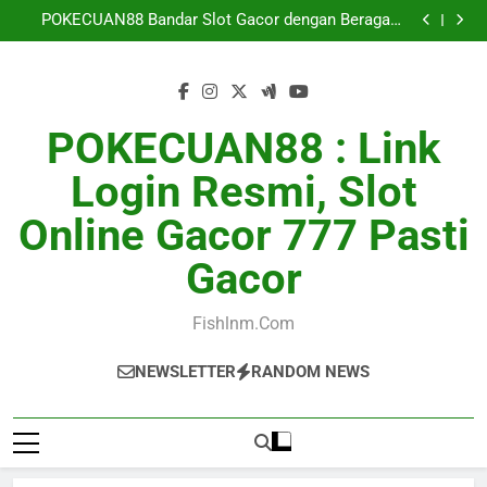
Mengenal Perkembangan Platform Permainan Slot
Skip
Digital di Era Modern
POKECUAN88 Bandar Slot Gacor dengan Beragam
to
Permainan Digital Modern
POKECUAN88 Bandar Slot Gacor: Pilihan Hiburan Slot
Online dengan Fitur Modern
POKECUAN88 Bandar Slot Gacor, Platform Hiburan
content
Digital dengan Beragam Pilihan Permainan
Mengenal Perkembangan Platform Permainan Slot
Digital di Era Modern
POKECUAN88 Bandar Slot Gacor dengan Beragam
Permainan Digital Modern
POKECUAN88 Bandar Slot Gacor: Pilihan Hiburan Slot
POKECUAN88 : Link
Online dengan Fitur Modern
POKECUAN88 Bandar Slot Gacor, Platform Hiburan
Digital dengan Beragam Pilihan Permainan
Login Resmi, Slot
Online Gacor 777 Pasti
Gacor
Fishlnm.com
NEWSLETTER
RANDOM NEWS