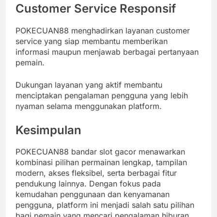
Customer Service Responsif
POKECUAN88 menghadirkan layanan customer
service yang siap membantu memberikan
informasi maupun menjawab berbagai pertanyaan
pemain.
Dukungan layanan yang aktif membantu
menciptakan pengalaman pengguna yang lebih
nyaman selama menggunakan platform.
Kesimpulan
POKECUAN88 bandar slot gacor menawarkan
kombinasi pilihan permainan lengkap, tampilan
modern, akses fleksibel, serta berbagai fitur
pendukung lainnya. Dengan fokus pada
kemudahan penggunaan dan kenyamanan
pengguna, platform ini menjadi salah satu pilihan
bagi pemain yang mencari pengalaman hiburan