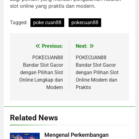
slot online yang praktis dan modern.
Tagged:
poke cuan88
pokecuan88
Previous:
Next:
Navigasi
pos
POKECUAN88
POKECUAN88
Bandar Slot Gacor
Bandar Slot Gacor
dengan Pilihan Slot
dengan Pilihan Slot
Online Lengkap dan
Online Modern dan
Modern
Praktis
Related News
Mengenal Perkembangan
Pokecuan88