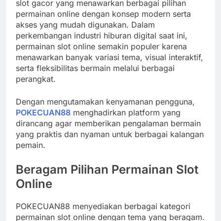
slot gacor yang menawarkan berbagai pilihan
permainan online dengan konsep modern serta
akses yang mudah digunakan. Dalam
perkembangan industri hiburan digital saat ini,
permainan slot online semakin populer karena
menawarkan banyak variasi tema, visual interaktif,
serta fleksibilitas bermain melalui berbagai
perangkat.
Dengan mengutamakan kenyamanan pengguna,
POKECUAN88
menghadirkan platform yang
dirancang agar memberikan pengalaman bermain
yang praktis dan nyaman untuk berbagai kalangan
pemain.
Beragam Pilihan Permainan Slot
Online
POKECUAN88 menyediakan berbagai kategori
permainan slot online dengan tema yang beragam.