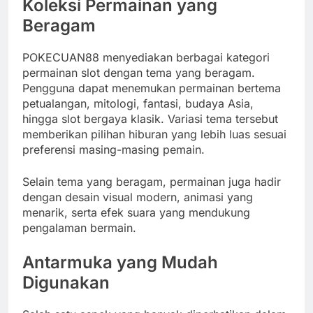
Koleksi Permainan yang
Beragam
POKECUAN88 menyediakan berbagai kategori
permainan slot dengan tema yang beragam.
Pengguna dapat menemukan permainan bertema
petualangan, mitologi, fantasi, budaya Asia,
hingga slot bergaya klasik. Variasi tema tersebut
memberikan pilihan hiburan yang lebih luas sesuai
preferensi masing-masing pemain.
Selain tema yang beragam, permainan juga hadir
dengan desain visual modern, animasi yang
menarik, serta efek suara yang mendukung
pengalaman bermain.
Antarmuka yang Mudah
Digunakan