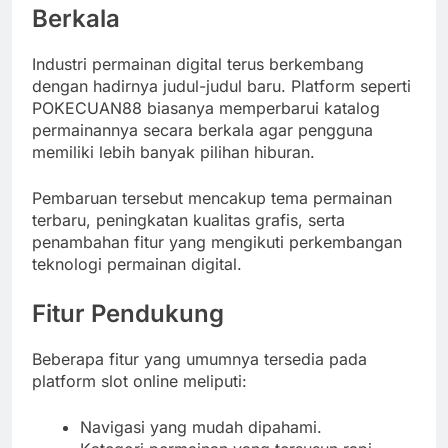
Berkala
Industri permainan digital terus berkembang
dengan hadirnya judul-judul baru. Platform seperti
POKECUAN88 biasanya memperbarui katalog
permainannya secara berkala agar pengguna
memiliki lebih banyak pilihan hiburan.
Pembaruan tersebut mencakup tema permainan
terbaru, peningkatan kualitas grafis, serta
penambahan fitur yang mengikuti perkembangan
teknologi permainan digital.
Fitur Pendukung
Beberapa fitur yang umumnya tersedia pada
platform slot online meliputi:
Navigasi yang mudah dipahami.