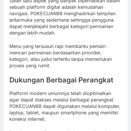
Salah satu aspek yang banyak diperhatikan dalam
sebuah platform digital adalah kemudahan
navigasi. POKECUAN88 menghadirkan tampilan
antarmuka yang sederhana sehingga pengguna
dapat menjelajahi berbagai kategori permainan
dengan lebih mudah.
Menu yang tersusun rapi membantu pemain
mencari permainan berdasarkan provider,
kategori, atau judul tertentu tanpa memerlukan
proses yang rumit.
Dukungan Berbagai Perangkat
Platform modern umumnya telah dioptimalkan
agar dapat diakses melalui berbagai perangkat.
POKECUAN88 dapat digunakan melalui komputer,
laptop, tablet, maupun smartphone yang memiliki
koneksi internet.