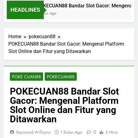
POKECUAN88 Bandar Slot Gacor: Mengenal Platfo
HEADLINES
24 Jam Ago
Home
pokecuan88
POKECUAN88 Bandar Slot Gacor: Mengenal Platform
Slot Online dan Fitur yang Ditawarkan
POKE CUAN88
POKECUAN88
POKECUAN88 Bandar Slot
Gacor: Mengenal Platform
Slot Online dan Fitur yang
Ditawarkan
0
Raymond Williams
1 Bulan Ago
3 Mins