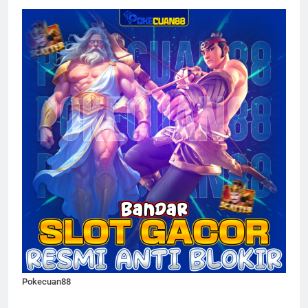
Pokecuan88