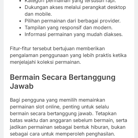
Kategori permainan yang tersusun rapi.
Dukungan akses melalui perangkat desktop
dan mobile.
Pilihan permainan dari berbagai provider.
Tampilan yang responsif dan modern.
Informasi permainan yang mudah diakses.
Fitur-fitur tersebut bertujuan memberikan
pengalaman penggunaan yang lebih praktis ketika
menjelajahi koleksi permainan.
Bermain Secara Bertanggung
Jawab
Bagi pengguna yang memilih memainkan
permainan slot online, penting untuk selalu
bermain secara bertanggung jawab. Tetapkan
batas waktu dan anggaran sebelum bermain, serta
jadikan permainan sebagai bentuk hiburan, bukan
sebagai cara untuk memperoleh penghasilan.