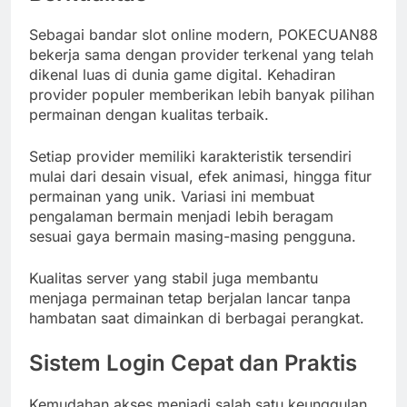
Sebagai bandar slot online modern, POKECUAN88
bekerja sama dengan provider terkenal yang telah
dikenal luas di dunia game digital. Kehadiran
provider populer memberikan lebih banyak pilihan
permainan dengan kualitas terbaik.
Setiap provider memiliki karakteristik tersendiri
mulai dari desain visual, efek animasi, hingga fitur
permainan yang unik. Variasi ini membuat
pengalaman bermain menjadi lebih beragam
sesuai gaya bermain masing-masing pengguna.
Kualitas server yang stabil juga membantu
menjaga permainan tetap berjalan lancar tanpa
hambatan saat dimainkan di berbagai perangkat.
Sistem Login Cepat dan Praktis
Kemudahan akses menjadi salah satu keunggulan