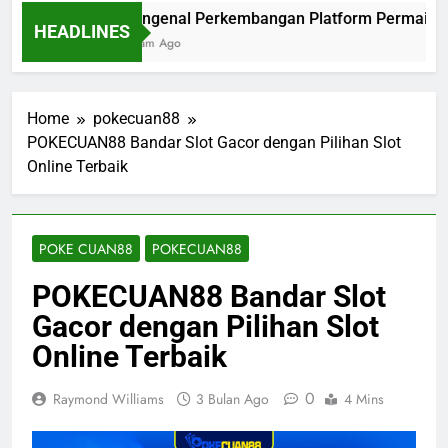
Mengenal Perkembangan Platform Permainan Slo
HEADLINES
13 Jam Ago
Home
pokecuan88
POKECUAN88 Bandar Slot Gacor dengan Pilihan Slot
Online Terbaik
POKE CUAN88
POKECUAN88
POKECUAN88 Bandar Slot
Gacor dengan Pilihan Slot
Online Terbaik
0
Raymond Williams
3 Bulan Ago
4 Mins