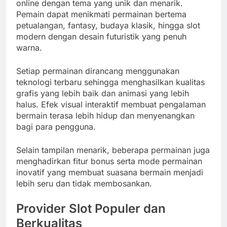
online dengan tema yang unik dan menarik.
Pemain dapat menikmati permainan bertema
petualangan, fantasy, budaya klasik, hingga slot
modern dengan desain futuristik yang penuh
warna.
Setiap permainan dirancang menggunakan
teknologi terbaru sehingga menghasilkan kualitas
grafis yang lebih baik dan animasi yang lebih
halus. Efek visual interaktif membuat pengalaman
bermain terasa lebih hidup dan menyenangkan
bagi para pengguna.
Selain tampilan menarik, beberapa permainan juga
menghadirkan fitur bonus serta mode permainan
inovatif yang membuat suasana bermain menjadi
lebih seru dan tidak membosankan.
Provider Slot Populer dan
Berkualitas