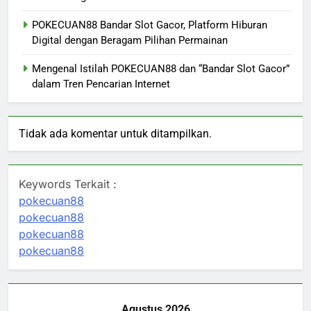
POKECUAN88 Bandar Slot Gacor, Platform Hiburan
Digital dengan Beragam Pilihan Permainan
Mengenal Istilah POKECUAN88 dan “Bandar Slot Gacor”
dalam Tren Pencarian Internet
Tidak ada komentar untuk ditampilkan.
Keywords Terkait :
pokecuan88
pokecuan88
pokecuan88
pokecuan88
Agustus 2026