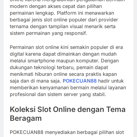
modern dengan akses cepat dan pilihan
permainan lengkap. Platform ini menawarkan
berbagai jenis slot online populer dari provider
ternama dengan tampilan visual menarik serta
sistem permainan yang responsif.
Permainan slot online kini semakin populer di era
digital karena dapat dimainkan dengan mudah
melalui smartphone maupun komputer. Dengan
dukungan teknologi terbaru, pemain dapat
menikmati hiburan online secara praktis kapan
saja dan di mana saja.
POKECUAN88
hadir untuk
memberikan kenyamanan bermain melalui layanan
profesional dan sistem server yang stabil.
Koleksi Slot Online dengan Tema
Beragam
POKECUAN88 menyediakan berbagai pilihan slot