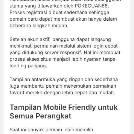
utama yang ditawarkan oleh POKECUAN88.
Proses registrasi dibuat sederhana sehingga
pemain baru dapat membuat akun hanya dalam
beberapa langkah mudah.
Setelah akun aktif, pengguna dapat langsung
menikmati permainan melalui sistem login cepat
yang didukung server responsif. Hal ini membuat
proses akses situs menjadi lebih nyaman tanpa
loading panjang.
Tampilan antarmuka yang ringan dan sederhana
juga membantu pemain menemukan permainan
favorit mereka dengan lebih cepat dan mudah.
Tampilan Mobile Friendly untuk
Semua Perangkat
Saat ini banyak pemain lebih memilih