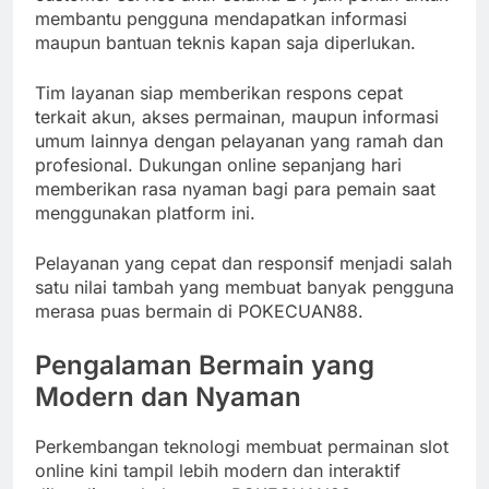
membantu pengguna mendapatkan informasi
maupun bantuan teknis kapan saja diperlukan.
Tim layanan siap memberikan respons cepat
terkait akun, akses permainan, maupun informasi
umum lainnya dengan pelayanan yang ramah dan
profesional. Dukungan online sepanjang hari
memberikan rasa nyaman bagi para pemain saat
menggunakan platform ini.
Pelayanan yang cepat dan responsif menjadi salah
satu nilai tambah yang membuat banyak pengguna
merasa puas bermain di POKECUAN88.
Pengalaman Bermain yang
Modern dan Nyaman
Perkembangan teknologi membuat permainan slot
online kini tampil lebih modern dan interaktif