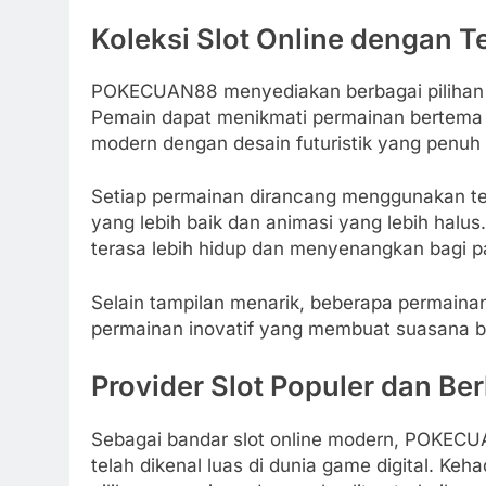
Koleksi Slot Online dengan 
POKECUAN88 menyediakan berbagai pilihan s
Pemain dapat menikmati permainan bertema p
modern dengan desain futuristik yang penuh
Setiap permainan dirancang menggunakan tek
yang lebih baik dan animasi yang lebih halu
terasa lebih hidup dan menyenangkan bagi 
Selain tampilan menarik, beberapa permaina
permainan inovatif yang membuat suasana b
Provider Slot Populer dan Ber
Sebagai bandar slot online modern, POKECU
telah dikenal luas di dunia game digital. Ke