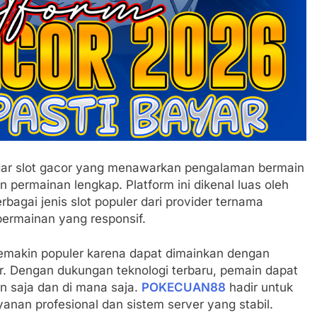
ndar slot gacor yang menawarkan pengalaman bermain
 permainan lengkap. Platform ini dikenal luas oleh
agai jenis slot populer dari provider ternama
permainan yang responsif.
ne semakin populer karena dapat dimainkan dengan
 Dengan dukungan teknologi terbaru, pemain dapat
an saja dan di mana saja.
POKECUAN88
hadir untuk
nan profesional dan sistem server yang stabil.