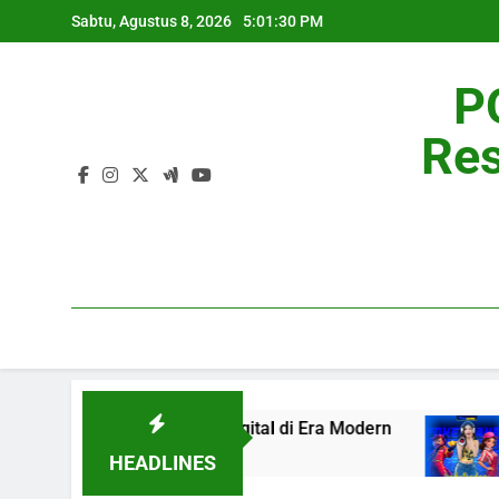
Skip
Sabtu, Agustus 8, 2026
5:01:31 PM
to
content
P
Res
n Slot Digital di Era Modern
POKECUAN88 B
2 Hari Ago
HEADLINES