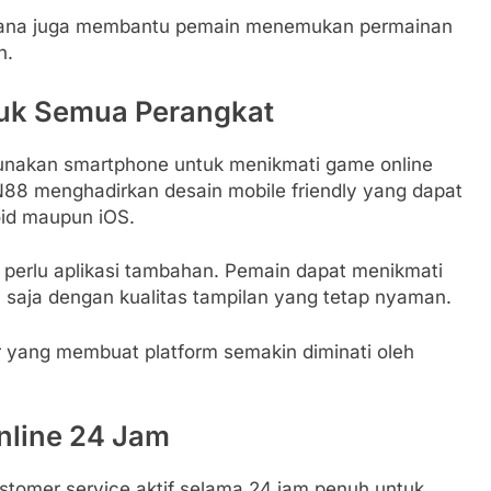
rhana juga membantu pemain menemukan permainan
h.
tuk Semua Perangkat
gunakan smartphone untuk menikmati game online
N88 menghadirkan desain mobile friendly yang dapat
oid maupun iOS.
pa perlu aplikasi tambahan. Pemain dapat menikmati
saja dengan kualitas tampilan yang tetap nyaman.
or yang membuat platform semakin diminati oleh
nline 24 Jam
omer service aktif selama 24 jam penuh untuk