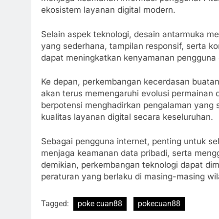
ekosistem layanan digital modern.
Selain aspek teknologi, desain antarmuka m
yang sederhana, tampilan responsif, serta ko
dapat meningkatkan kenyamanan pengguna d
Ke depan, perkembangan kecerdasan buatan, 
akan terus memengaruhi evolusi permainan dig
berpotensi menghadirkan pengalaman yang s
kualitas layanan digital secara keseluruhan.
Sebagai pengguna internet, penting untuk s
menjaga keamanan data pribadi, serta mengg
demikian, perkembangan teknologi dapat di
peraturan yang berlaku di masing-masing wi
Tagged:
poke cuan88
pokecuan88