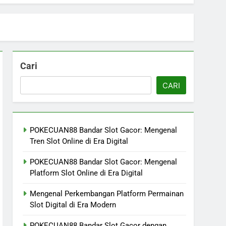
Cari
CARI
POKECUAN88 Bandar Slot Gacor: Mengenal
Tren Slot Online di Era Digital
POKECUAN88 Bandar Slot Gacor: Mengenal
Platform Slot Online di Era Digital
Mengenal Perkembangan Platform Permainan
Slot Digital di Era Modern
POKECUAN88 Bandar Slot Gacor dengan