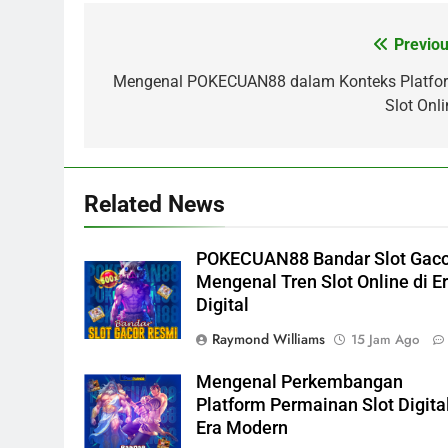
Previou
Navigasi
pos
Mengenal POKECUAN88 dalam Konteks Platfo
Slot Onli
Related News
POKECUAN88 Bandar Slot Gaco
Mengenal Tren Slot Online di E
Digital
Raymond Williams
15 Jam Ago
Mengenal Perkembangan
Pokecuan88
Platform Permainan Slot Digital
Era Modern