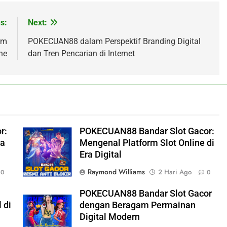
s:
Next:
rm
POKECUAN88 dalam Perspektif Branding Digital
ne
dan Tren Pencarian di Internet
r:
POKECUAN88 Bandar Slot Gacor:
Pokecuan88
ra
Mengenal Platform Slot Online di
Era Digital
Raymond Williams
2 Hari Ago
0
0
POKECUAN88 Bandar Slot Gacor
 di
dengan Beragam Permainan
Digital Modern