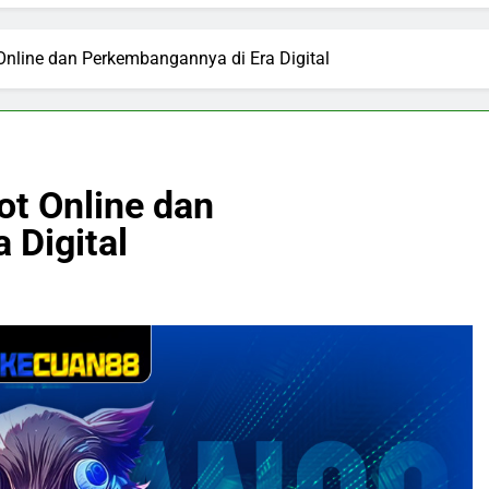
nline dan Perkembangannya di Era Digital
t Online dan
 Digital