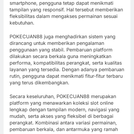
smartphone, pengguna tetap dapat menikmati
tampilan yang responsif. Hal tersebut memberikan
fleksibilitas dalam mengakses permainan sesuai
kebutuhan.
POKECUAN88 juga menghadirkan sistem yang
dirancang untuk memberikan pengalaman
penggunaan yang stabil. Pembaruan platform
dilakukan secara berkala guna meningkatkan
performa, kompatibilitas perangkat, serta kualitas
layanan yang tersedia. Dengan adanya pembaruan
rutin, pengguna dapat menikmati fitur-fitur terbaru
yang terus dikembangkan.
Secara keseluruhan, POKECUAN88 merupakan
platform yang menawarkan koleksi slot online
lengkap dengan tampilan modern, navigasi yang
mudah, serta akses yang fleksibel di berbagai
perangkat. Kombinasi antara variasi permainan,
pembaruan berkala, dan antarmuka yang ramah