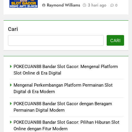
Raymond Williams
3 hari ago
0
Cari
CARI
POKECUAN88 Bandar Slot Gacor: Mengenal Platform
Slot Online di Era Digital
Mengenal Perkembangan Platform Permainan Slot
Digital di Era Modern
POKECUAN88 Bandar Slot Gacor dengan Beragam
Permainan Digital Modern
POKECUAN88 Bandar Slot Gacor: Pilihan Hiburan Slot
Online dengan Fitur Modern