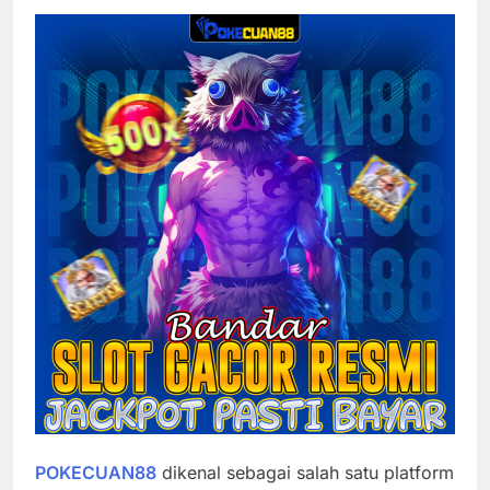
POKECUAN88
dikenal sebagai salah satu platform