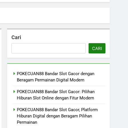
Cari
CARI
POKECUAN88 Bandar Slot Gacor dengan
Beragam Permainan Digital Modern
POKECUAN88 Bandar Slot Gacor: Pilihan
Hiburan Slot Online dengan Fitur Modern
POKECUAN88 Bandar Slot Gacor, Platform
Hiburan Digital dengan Beragam Pilihan
Permainan