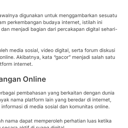
g awalnya digunakan untuk menggambarkan sesuatu
lam perkembangan budaya internet, istilah ini
an menjadi bagian dari percakapan digital sehari-
leh media sosial, video digital, serta forum diskusi
nline. Akibatnya, kata “gacor” menjadi salah satu
tform internet.
angan Online
bagai pembahasan yang berkaitan dengan dunia
nyak nama platform lain yang beredar di internet,
informasi di media sosial dan komunitas online.
h nama dapat memperoleh perhatian luas ketika
secara aktif di ruang digital.