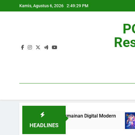
Skip
Kamis, Agustus 6, 2026
2:49:30 PM
to
content
P
Res
eragam Permainan Digital Modern
POKECUAN8
2 Hari Ago
HEADLINES