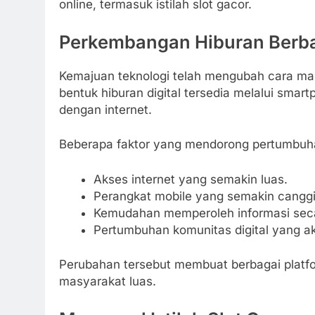
online, termasuk istilah slot gacor.
Perkembangan Hiburan Berbas
Kemajuan teknologi telah mengubah cara mas
bentuk hiburan digital tersedia melalui sma
dengan internet.
Beberapa faktor yang mendorong pertumbuhan 
Akses internet yang semakin luas.
Perangkat mobile yang semakin canggi
Kemudahan memperoleh informasi seca
Pertumbuhan komunitas digital yang akt
Perubahan tersebut membuat berbagai platfor
masyarakat luas.