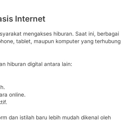
is Internet
yarakat mengakses hiburan. Saat ini, berbagai
rtphone, tablet, maupun komputer yang terhubung
hiburan digital antara lain:
h.
ra online.
if.
m dan istilah baru lebih mudah dikenal oleh