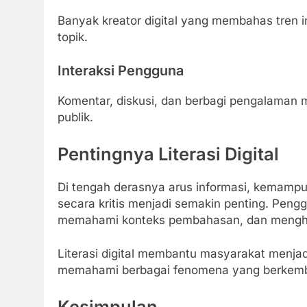
Banyak kreator digital yang membahas tren 
topik.
Interaksi Pengguna
Komentar, diskusi, dan berbagi pengalaman 
publik.
Pentingnya Literasi Digital
Di tengah derasnya arus informasi, kemamp
secara kritis menjadi semakin penting. Peng
memahami konteks pembahasan, dan menghin
Literasi digital membantu masyarakat menjad
memahami berbagai fenomena yang berkemba
Kesimpulan