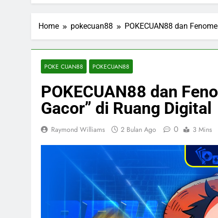
Home
pokecuan88
POKECUAN88 dan Fenomena I
POKE CUAN88
POKECUAN88
POKECUAN88 dan Fenome
Gacor” di Ruang Digital
0
Raymond Williams
2 Bulan Ago
3 Mins