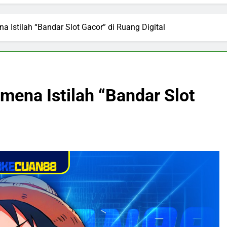
stilah “Bandar Slot Gacor” di Ruang Digital
na Istilah “Bandar Slot