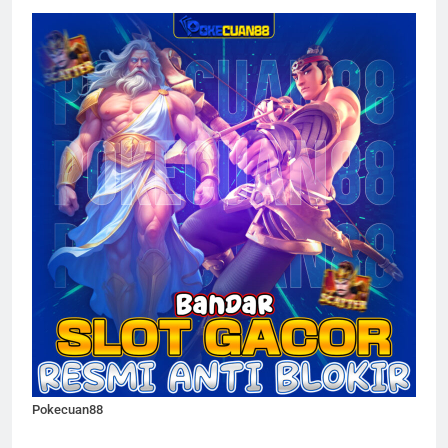
Pokecuan88