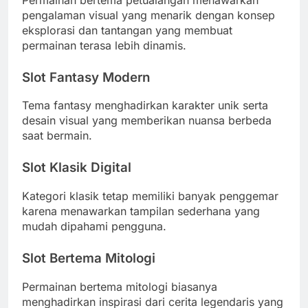
pengalaman visual yang menarik dengan konsep
eksplorasi dan tantangan yang membuat
permainan terasa lebih dinamis.
Slot Fantasy Modern
Tema fantasy menghadirkan karakter unik serta
desain visual yang memberikan nuansa berbeda
saat bermain.
Slot Klasik Digital
Kategori klasik tetap memiliki banyak penggemar
karena menawarkan tampilan sederhana yang
mudah dipahami pengguna.
Slot Bertema Mitologi
Permainan bertema mitologi biasanya
menghadirkan inspirasi dari cerita legendaris yang