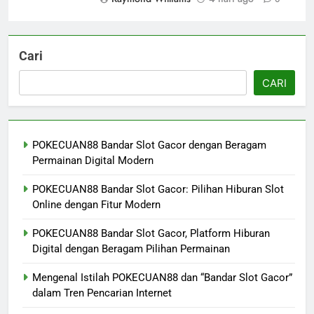
Cari
CARI
POKECUAN88 Bandar Slot Gacor dengan Beragam
Permainan Digital Modern
POKECUAN88 Bandar Slot Gacor: Pilihan Hiburan Slot
Online dengan Fitur Modern
POKECUAN88 Bandar Slot Gacor, Platform Hiburan
Digital dengan Beragam Pilihan Permainan
Mengenal Istilah POKECUAN88 dan “Bandar Slot Gacor”
dalam Tren Pencarian Internet