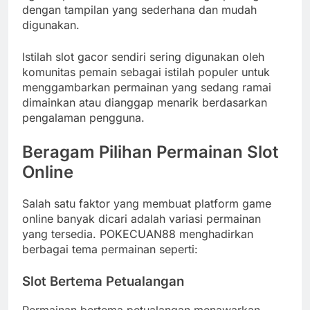
dengan tampilan yang sederhana dan mudah
digunakan.
Istilah slot gacor sendiri sering digunakan oleh
komunitas pemain sebagai istilah populer untuk
menggambarkan permainan yang sedang ramai
dimainkan atau dianggap menarik berdasarkan
pengalaman pengguna.
Beragam Pilihan Permainan Slot
Online
Salah satu faktor yang membuat platform game
online banyak dicari adalah variasi permainan
yang tersedia. POKECUAN88 menghadirkan
berbagai tema permainan seperti:
Slot Bertema Petualangan
Permainan bertema petualangan menawarkan