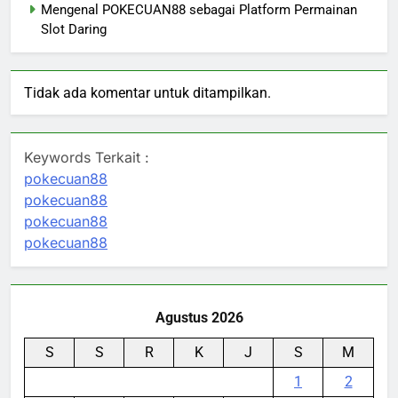
Mengenal POKECUAN88 sebagai Platform Permainan
Slot Daring
Tidak ada komentar untuk ditampilkan.
Keywords Terkait :
pokecuan88
pokecuan88
pokecuan88
pokecuan88
Agustus 2026
S
S
R
K
J
S
M
1
2