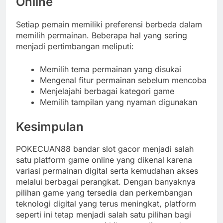
Online
Setiap pemain memiliki preferensi berbeda dalam
memilih permainan. Beberapa hal yang sering
menjadi pertimbangan meliputi:
Memilih tema permainan yang disukai
Mengenal fitur permainan sebelum mencoba
Menjelajahi berbagai kategori game
Memilih tampilan yang nyaman digunakan
Kesimpulan
POKECUAN88 bandar slot gacor menjadi salah
satu platform game online yang dikenal karena
variasi permainan digital serta kemudahan akses
melalui berbagai perangkat. Dengan banyaknya
pilihan game yang tersedia dan perkembangan
teknologi digital yang terus meningkat, platform
seperti ini tetap menjadi salah satu pilihan bagi