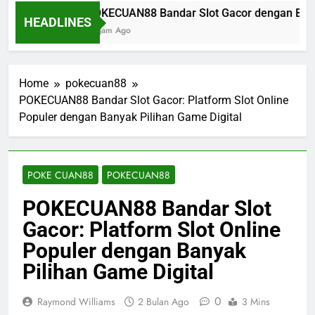
POKECUAN88 Bandar Slot Gacor dengan Berag
HEADLINES
14 Jam Ago
Home
pokecuan88
POKECUAN88 Bandar Slot Gacor: Platform Slot Online
Populer dengan Banyak Pilihan Game Digital
POKE CUAN88
POKECUAN88
POKECUAN88 Bandar Slot
Gacor: Platform Slot Online
Populer dengan Banyak
Pilihan Game Digital
0
Raymond Williams
2 Bulan Ago
3 Mins