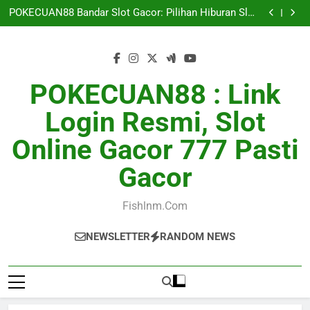
POKECUAN88 Bandar Slot Gacor dengan Beragam
Skip
Permainan Digital Modern
POKECUAN88 Bandar Slot Gacor: Pilihan Hiburan Slot
to
Online dengan Fitur Modern
POKECUAN88 Bandar Slot Gacor, Platform Hiburan
Digital dengan Beragam Pilihan Permainan
Mengenal Istilah POKECUAN88 dan “Bandar Slot
content
Gacor” dalam Tren Pencarian Internet
POKECUAN88 Bandar Slot Gacor dengan Beragam
Permainan Digital Modern
POKECUAN88 Bandar Slot Gacor: Pilihan Hiburan Slot
Online dengan Fitur Modern
POKECUAN88 Bandar Slot Gacor, Platform Hiburan
POKECUAN88 : Link
Digital dengan Beragam Pilihan Permainan
Mengenal Istilah POKECUAN88 dan “Bandar Slot
Gacor” dalam Tren Pencarian Internet
Login Resmi, Slot
Online Gacor 777 Pasti
Gacor
Fishlnm.com
NEWSLETTER
RANDOM NEWS