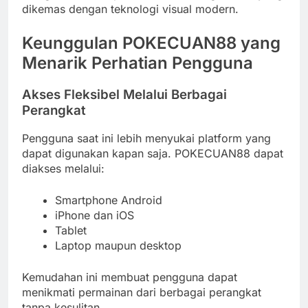
dikemas dengan teknologi visual modern.
Keunggulan POKECUAN88 yang
Menarik Perhatian Pengguna
Akses Fleksibel Melalui Berbagai
Perangkat
Pengguna saat ini lebih menyukai platform yang
dapat digunakan kapan saja. POKECUAN88 dapat
diakses melalui:
Smartphone Android
iPhone dan iOS
Tablet
Laptop maupun desktop
Kemudahan ini membuat pengguna dapat
menikmati permainan dari berbagai perangkat
tanpa kesulitan.