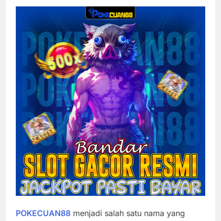
POKECUAN88
menjadi salah satu nama yang