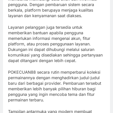
pengguna. Dengan pembaruan sistem secara
berkala, platform berupaya menjaga kualitas
layanan dan kenyamanan saat diakses.
Layanan pelanggan juga tersedia untuk
memberikan bantuan apabila pengguna
memerlukan informasi mengenai akun, fitur
platform, atau proses penggunaan layanan.
Dukungan ini dapat dihubungi melalui saluran
komunikasi yang disediakan sehingga pertanyaan
dapat ditangani dengan lebih cepat.
POKECUAN88 secara rutin memperbarui koleksi
permainannya dengan menghadirkan judul-judul
baru dari berbagai provider. Pembaruan tersebut
memberikan lebih banyak pilihan hiburan bagi
pengguna yang ingin mencoba tema dan fitur
permainan terbaru.
Tampilan antarmuka yang modern membuat