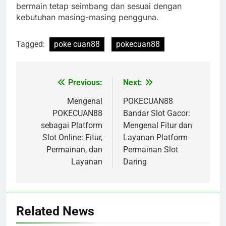
bermain tetap seimbang dan sesuai dengan
kebutuhan masing-masing pengguna.
Tagged:
poke cuan88
pokecuan88
Previous:
Next:
Navigasi
pos
Mengenal
POKECUAN88
POKECUAN88
Bandar Slot Gacor:
sebagai Platform
Mengenal Fitur dan
Slot Online: Fitur,
Layanan Platform
Permainan, dan
Permainan Slot
Layanan
Daring
Related News