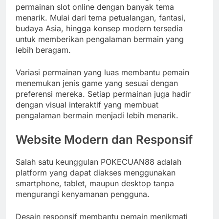
permainan slot online dengan banyak tema
menarik. Mulai dari tema petualangan, fantasi,
budaya Asia, hingga konsep modern tersedia
untuk memberikan pengalaman bermain yang
lebih beragam.
Variasi permainan yang luas membantu pemain
menemukan jenis game yang sesuai dengan
preferensi mereka. Setiap permainan juga hadir
dengan visual interaktif yang membuat
pengalaman bermain menjadi lebih menarik.
Website Modern dan Responsif
Salah satu keunggulan POKECUAN88 adalah
platform yang dapat diakses menggunakan
smartphone, tablet, maupun desktop tanpa
mengurangi kenyamanan pengguna.
Desain responsif membantu pemain menikmati