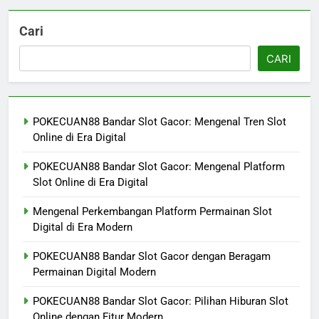
Cari
CARI
POKECUAN88 Bandar Slot Gacor: Mengenal Tren Slot
Online di Era Digital
POKECUAN88 Bandar Slot Gacor: Mengenal Platform
Slot Online di Era Digital
Mengenal Perkembangan Platform Permainan Slot
Digital di Era Modern
POKECUAN88 Bandar Slot Gacor dengan Beragam
Permainan Digital Modern
POKECUAN88 Bandar Slot Gacor: Pilihan Hiburan Slot
Online dengan Fitur Modern