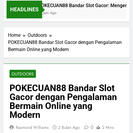
POKECUAN88 Bandar Slot Gacor: Mengenal Tren
HEADLINES
19 Jam Ago
Home
Outdoors
POKECUAN88 Bandar Slot Gacor dengan Pengalaman
Bermain Online yang Modern
OUTDOORS
POKECUAN88 Bandar Slot
Gacor dengan Pengalaman
Bermain Online yang
Modern
0
Raymond Williams
2 Bulan Ago
2 Mins