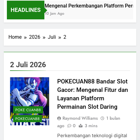
Mengenal Perkembangan Platform Permaina
HEADLINES
10 Jam Ago
Home
2026
Juli
2
2 Juli 2026
POKECUAN88 Bandar Slot
Gacor: Mengenal Fitur dan
Layanan Platform
Permainan Slot Daring
POKE CUAN88
Raymond Williams
1 bulan
POKECUAN88
ago
0
3 mins
Perkembangan teknologi digital