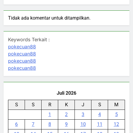
Tidak ada komentar untuk ditampilkan.
Keywords Terkait :
pokecuan88
pokecuan88
pokecuan88
pokecuan88
Juli 2026
S
S
R
K
J
S
M
1
2
3
4
5
6
7
8
9
10
11
12